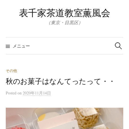
コ
表千家茶道教室薫風会
ン
テ
（東京・目黒区）
ン
ツ
検
へ
索:
メニュー
ス
キ
ッ
その他
プ
秋のお菓子はなんてったって・・
Posted
on
2020年11月14日