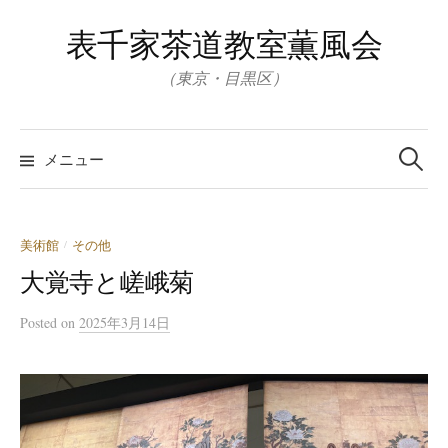
コ
表千家茶道教室薫風会
ン
テ
（東京・目黒区）
ン
ツ
検
へ
索:
メニュー
ス
キ
ッ
美術館
その他
/
プ
大覚寺と嵯峨菊
Posted
on
2025年3月14日