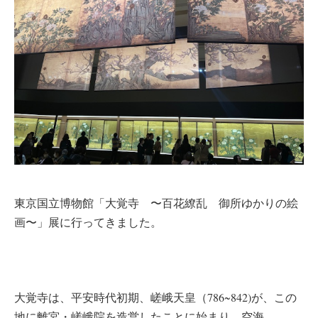
東京国立博物館「大覚寺 〜百花繚乱 御所ゆかりの絵
画〜」展に行ってきました。
大覚寺は、平安時代初期、嵯峨天皇（786~842)が、この
地に離宮・嵯峨院を造営したことに始まり、空海