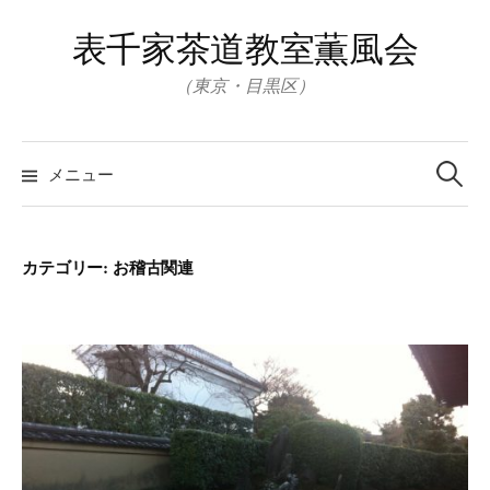
コ
表千家茶道教室薫風会
ン
テ
（東京・目黒区）
ン
ツ
検
へ
索:
メニュー
ス
キ
ッ
カテゴリー:
お稽古関連
プ