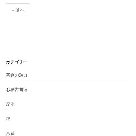
投
« 前へ
稿
の
ペ
ー
ジ
送
り
カテゴリー
茶道の魅力
お稽古関連
歴史
禅
京都