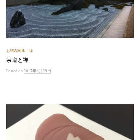
お稽古関連
禅
/
茶道と禅
Posted
on
2017年6月29日