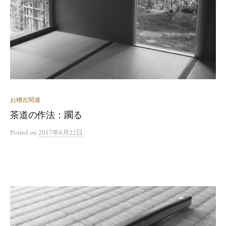
お稽古関連
茶道の作法：躙る
Posted
on
2017年6月22日